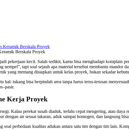
Keramik Berskala Proyek
adi pekerjaan kecil. Salah sedikit, kamu bisa menghadapi komplain pe
ting nempel”, tapi soal sejauh apa material tersebut membantu mandor da
amik yang memang disiapkan untuk kelas proyek, bukan sekadar kebut
tu hal: tukang bisa berpindah area tanpa harus terus-terusan menyesuaik
n–pasir.
me Kerja Proyek
persegi. Kalau perekat susah diaduk, terlalu cepat mengering, atau daya
ur dengan air sesuai takaran, aduk sampai homogen, dan langsung bisa
ng soal perbedaan kualitas adukan antara satu tim dengan tim lain. Komp