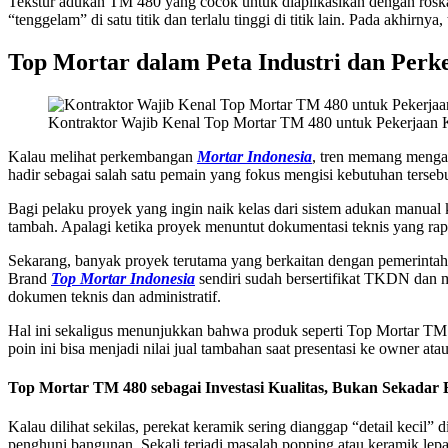
Tekstur adukan TM 480 yang cocok untuk diaplikasikan dengan roska
“tenggelam” di satu titik dan terlalu tinggi di titik lain. Pada akhirny
Top Mortar dalam Peta Industri dan Per
Kontraktor Wajib Kenal Top Mortar TM 480 untuk Pekerjaan 
Kalau melihat perkembangan
Mortar Indonesia
, tren memang mengar
hadir sebagai salah satu pemain yang fokus mengisi kebutuhan terse
Bagi pelaku proyek yang ingin naik kelas dari sistem adukan manual k
tambah. Apalagi ketika proyek menuntut dokumentasi teknis yang rap
Sekarang, banyak proyek terutama yang berkaitan dengan pemerintah
Brand
Top Mortar Indonesia
sendiri sudah bersertifikat TKDN dan m
dokumen teknis dan administratif.
Hal ini sekaligus menunjukkan bahwa produk seperti Top Mortar TM 4
poin ini bisa menjadi nilai jual tambahan saat presentasi ke owner atau
Top Mortar TM 480 sebagai Investasi Kualitas, Bukan Sekadar 
Kalau dilihat sekilas, perekat keramik sering dianggap “detail kecil” d
penghuni bangunan. Sekali terjadi masalah popping atau keramik lepas