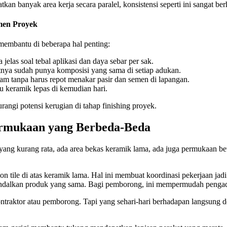
 banyak area kerja secara paralel, konsistensi seperti ini sangat ber
men Proyek
membantu di beberapa hal penting:
las soal tebal aplikasi dan daya sebar per sak.
katnya sudah punya komposisi yang sama di setiap adukan.
 alam tanpa harus repot menakar pasir dan semen di lapangan.
u keramik lepas di kemudian hari.
angi potensi kerugian di tahap finishing proyek.
rmukaan yang Berbeda-Beda
 yang kurang rata, ada area bekas keramik lama, ada juga permukaan b
e on tile di atas keramik lama. Hal ini membuat koordinasi pekerjaan jad
a mengandalkan produk yang sama. Bagi pemborong, ini mempermudah peng
raktor atau pemborong. Tapi yang sehari-hari berhadapan langsung den