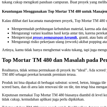
tukang cukup mengikuti panduan campuran. Buat proyek yang melibatkan
Keuntungan Menggunakan Top Mortar TM 480 untuk Manaje
Kalau dilihat dari kacamata manajemen proyek, Top Mortar TM 480 
Mempermudah perhitungan kebutuhan material, karena ada data je
Mengurangi variasi kualitas hasil kerja antar tim, karena pere
Mempercepat
proses pemasangan keramik
, granit, atau batu
Mengurangi risiko pekerjaan ulang (rework) akibat popping ata
Artinya, kamu tidak hanya menghemat waktu tukang, tapi juga mengur
Top Mortar TM 480 dan Masalah pada Pe
Realitanya, tidak semua permukaan di proyek itu “ideal”. Ada screed
TM 480 sebagai perekat keramik premium terasa.
Produk ini bisa dipakai di berbagai substrat: screed, beton, hingga til
screed baru, dan di area lain renovasi tile on tile, tim tetap bis
Keputusan memakai Top Mortar TM 480 biasanya diambil di level kont
tidak cukup, kemudahan aplikasi juga perlu dipikirkan.