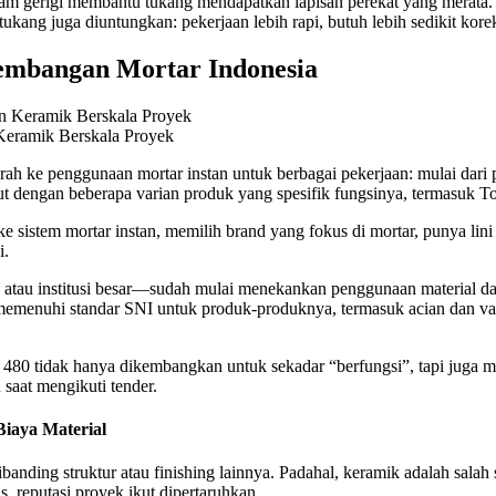
m gerigi membantu tukang mendapatkan lapisan perekat yang merata. Ke
a, tukang juga diuntungkan: pekerjaan lebih rapi, butuh lebih sedikit kore
kembangan Mortar Indonesia
Keramik Berskala Proyek
ah ke penggunaan mortar instan untuk berbagai pekerjaan: mulai dari p
but dengan beberapa varian produk yang spesifik fungsinya, termasuk 
e sistem mortar instan, memilih brand yang fokus di mortar, punya lini
i.
 atau institusi besar—sudah mulai menekankan penggunaan material d
emenuhi standar SNI untuk produk-produknya, termasuk acian dan vari
80 tidak hanya dikembangkan untuk sekadar “berfungsi”, tapi juga men
 saat mengikuti tender.
Biaya Material
ibanding struktur atau finishing lainnya. Padahal, keramik adalah salah s
, reputasi proyek ikut dipertaruhkan.