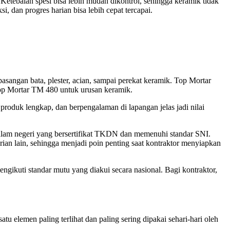
tebalan spesi bisa lebih mudah dikontrol, sehingga keramik tidak
ksi, dan progres harian bisa lebih cepat tercapai.
asangan bata, plester, acian, sampai perekat keramik. Top Mortar
Top Mortar TM 480 untuk urusan keramik.
 produk lengkap, dan berpengalaman di lapangan jelas jadi nilai
alam negeri yang bersertifikat TKDN dan memenuhi standar SNI.
an lain, sehingga menjadi poin penting saat kontraktor menyiapkan
gikuti standar mutu yang diakui secara nasional. Bagi kontraktor,
atu elemen paling terlihat dan paling sering dipakai sehari-hari oleh