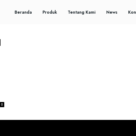
Beranda
Produk
Tentang Kami
News
Kon
l
0