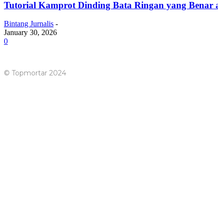
Tutorial Kamprot Dinding Bata Ringan yang Benar 
Bintang Jurnalis
-
January 30, 2026
0
© Topmortar 2024