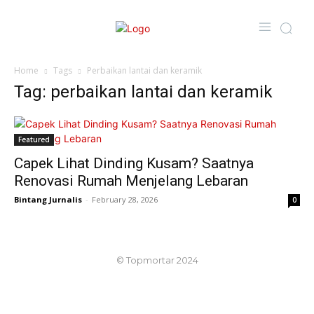
Home
Tags
Perbaikan lantai dan keramik
Tag: perbaikan lantai dan keramik
Featured
Capek Lihat Dinding Kusam? Saatnya
Renovasi Rumah Menjelang Lebaran
Bintang Jurnalis
-
February 28, 2026
0
© Topmortar 2024